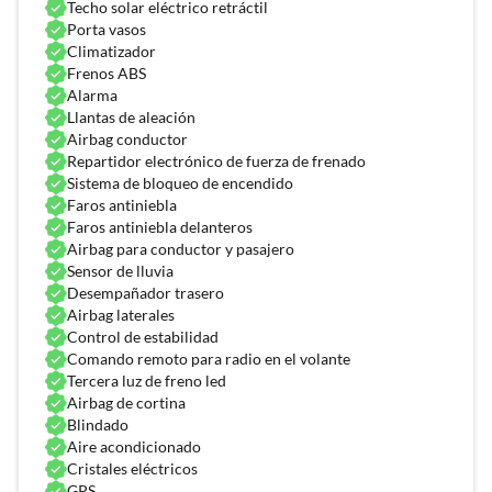
Techo solar eléctrico retráctil
Porta vasos
Climatizador
Frenos ABS
Alarma
Llantas de aleación
Airbag conductor
Repartidor electrónico de fuerza de frenado
Sistema de bloqueo de encendido
Faros antiniebla
Faros antiniebla delanteros
Airbag para conductor y pasajero
Sensor de lluvia
Desempañador trasero
Airbag laterales
Control de estabilidad
Comando remoto para radio en el volante
Tercera luz de freno led
Airbag de cortina
app
Blindado
Aire acondicionado
Cristales eléctricos
GPS