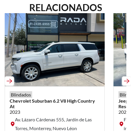
RELACIONADOS
Blindados
Blind
Chevrolet
Suburban
6.2 V8 High Country
Jeep
At
Reser
2023
2024
Av. Lázaro Cárdenas 555, Jardín de Las
Fav
Torres, Monterrey, Nuevo Léon
inf