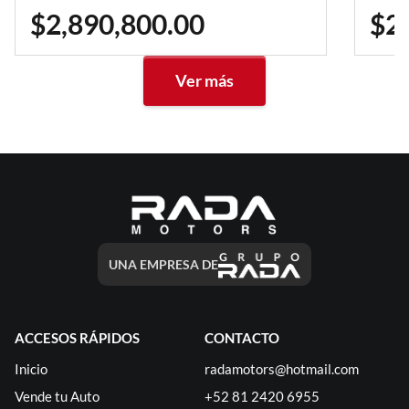
$2,890,800.00
$2
Ver más
UNA EMPRESA DE
ACCESOS RÁPIDOS
CONTACTO
Inicio
radamotors@hotmail.com
Vende tu Auto
+52 81 2420 6955