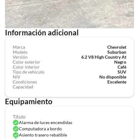
Información adicional
Marca
Chevrolet
Modelo
Suburban
Versión
6.2 V8 High Country At
Color exterior
Negro
r
Color interior
Café
Tipo de vehículo
SUV
NIV
No disponible
Condiciones
Excelente
Capacidad
Equipamiento
Título
Alarma de luces encendidas
Computadora a bordo
Asiento trasero rebatible