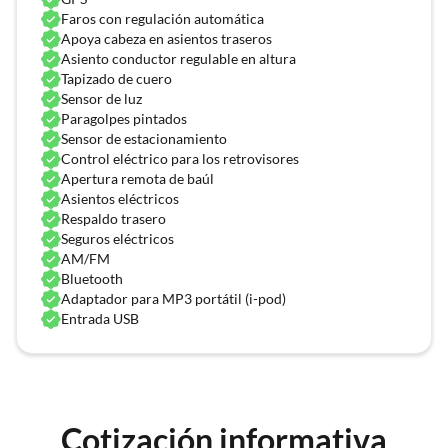
Faros con regulación automática
Apoya cabeza en asientos traseros
Asiento conductor regulable en altura
Tapizado de cuero
Sensor de luz
una versión...
Paragolpes pintados
Sensor de estacionamiento
Control eléctrico para los retrovisores
Apertura remota de baúl
Asientos eléctricos
Respaldo trasero
Seguros eléctricos
AM/FM
Bluetooth
Adaptador para MP3 portátil (i-pod)
Entrada USB
Cotización informativa