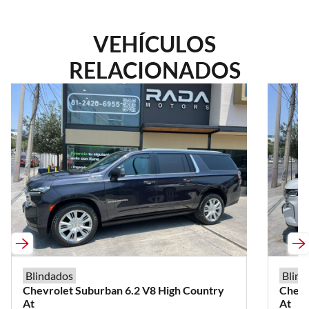
VEHÍCULOS
RELACIONADOS
Blindados
Blind
Chevrolet
Suburban
6.2 V8 High Country
Chevr
At
At