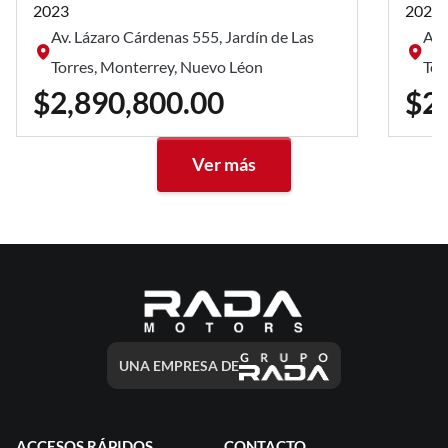
2023
2023
Av. Lázaro Cárdenas 555, Jardín de Las
Av.
Torres, Monterrey, Nuevo Léon
Tor
$2,890,800.00
$2
Ver más
UNA EMPRESA DE
ACCESOS RÁPIDOS
CONTACTO