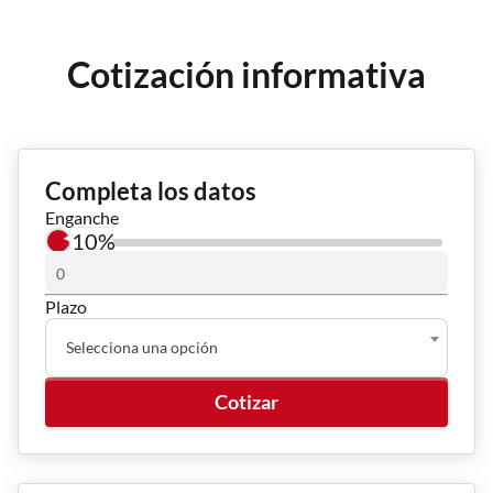
Cotización informativa
una versión...
Completa los datos
Enganche
10%
Plazo
Selecciona una opción
Cotizar