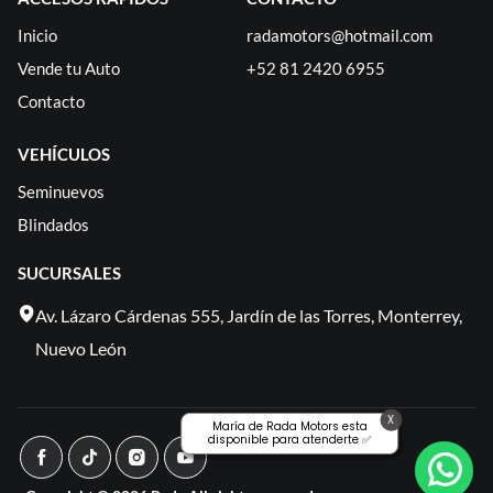
Inicio
radamotors@hotmail.com
Vende tu Auto
+52 81 2420 6955
Contacto
VEHÍCULOS
Seminuevos
Blindados
SUCURSALES
Av. Lázaro Cárdenas 555, Jardín de las Torres, Monterrey,
Nuevo León
X
María de Rada Motors esta
disponible para atenderte ✅