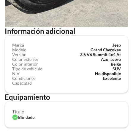
Información adicional
Marca
Jeep
Modelo
Grand Cherokee
Versión
3.6 V6 Summit 4x4 At
Color exterior
Azul acero
Color interior
Beige
Tipo de vehículo
SUV
NIV
No disponible
Condiciones
Excelente
Capacidad
Equipamiento
Título
Blindado
app