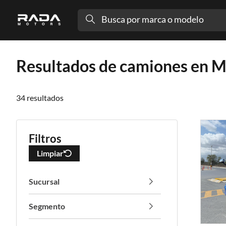
Busca por marca o modelo
Resultados de camiones en 
34
resultados
Filtros
Limpiar
Sucursal
Todos
(34)
Segmento
Todos
(34)
Av. Lázaro Cárdenas
(34)