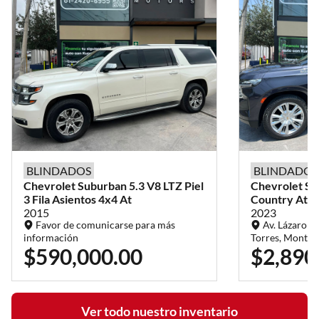
BLINDADOS
BLINDADOS
Chevrolet
Suburban
5.3 V8 LTZ Piel
Chevrolet
Su
3 Fila Asientos 4x4 At
Country At
2015
2023
Favor de comunicarse para más
Av. Lázaro Cá
información
Torres, Monter
$590,000.00
$2,890
Ver todo nuestro inventario