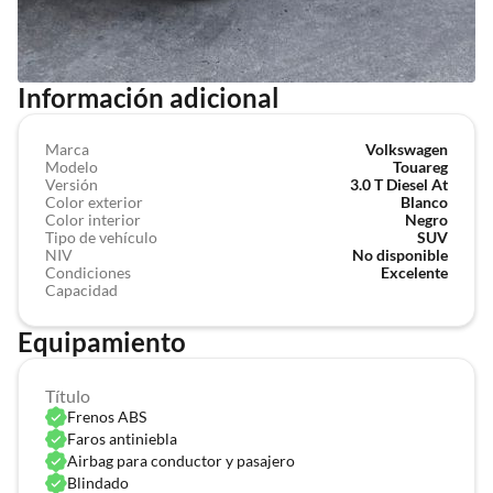
Información adicional
Marca
Volkswagen
Modelo
Touareg
Versión
3.0 T Diesel At
Color exterior
Blanco
Color interior
Negro
Tipo de vehículo
SUV
NIV
No disponible
Condiciones
Excelente
Capacidad
Equipamiento
Título
Frenos ABS
Faros antiniebla
Airbag para conductor y pasajero
app
Blindado