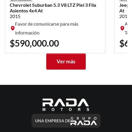
Chevrolet
Suburban
5.3 V8 LTZ Piel 3 Fila
Jeep
Asientos 4x4 At
At
2015
2014
Favor de comunicarse para más
Av.
información
Tor
$590,000.00
$6
Ver más
UNA EMPRESA DE