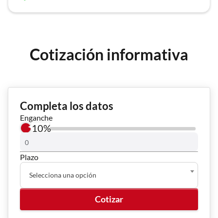
Cotización informativa
una versión...
Completa los datos
Enganche
10%
Plazo
Selecciona una opción
Cotizar