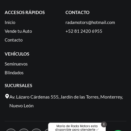
ACCESOS RÁPIDOS
CONTACTO
Inicio
radamotors@hotmail.com
Vende tu Auto
+52 81 2420 6955
Contacto
VEHÍCULOS
Seminuevos
Blindados
SUCURSALES
Av. Lázaro Cárdenas 555, Jardín de las Torres, Monterrey,
Nuevo León
X
María de Rada Motors esta
disponible para atenderte ✅