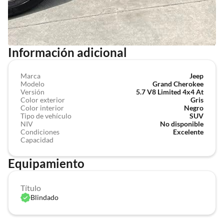
Información adicional
Marca
Jeep
Modelo
Grand Cherokee
Versión
5.7 V8 Limited 4x4 At
Color exterior
Gris
Color interior
Negro
Tipo de vehículo
SUV
NIV
No disponible
Condiciones
Excelente
Capacidad
Equipamiento
Título
Blindado
app