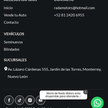
Inicio
radamotors@hotmail.com
Vende tu Auto
+52 81 2420 6955
Contacto
VEHÍCULOS
Seminuevos
Blindados
SUCURSALES
Av. Lázaro Cárdenas 555, Jardín de las Torres, Monterrey,
Nuevo León
X
María de Rada Motors esta
disponible para atenderte ✅