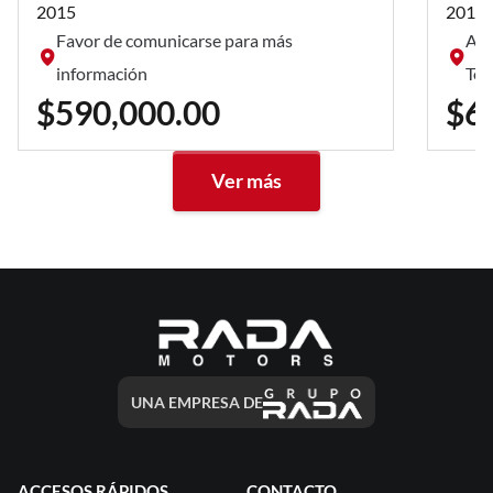
2015
2014
Favor de comunicarse para más
Av.
información
Tor
$590,000.00
$6
Ver más
UNA EMPRESA DE
ACCESOS RÁPIDOS
CONTACTO