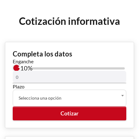
Cotización informativa
una versión...
Completa los datos
Enganche
10%
Plazo
Selecciona una opción
Cotizar