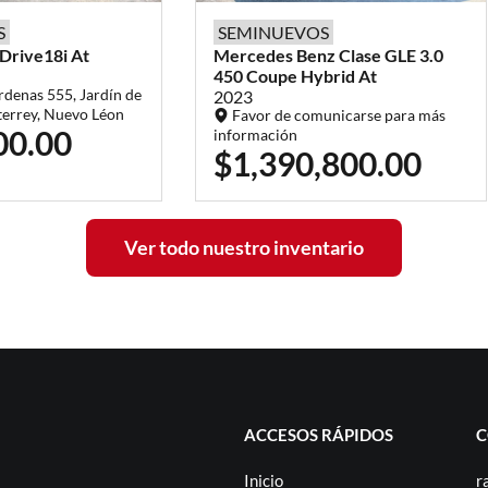
S
SEMINUEVOS
sDrive18i At
Mercedes Benz
Clase GLE
3.0
450 Coupe Hybrid At
rdenas 555, Jardín de
2023
terrey, Nuevo Léon
Favor de comunicarse para más
00.00
información
$1,390,800.00
Ver todo nuestro inventario
ACCESOS RÁPIDOS
C
Inicio
r