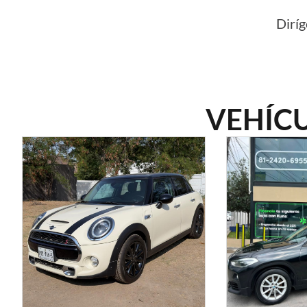
Diríg
VEHÍC